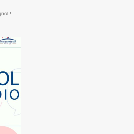
nol !