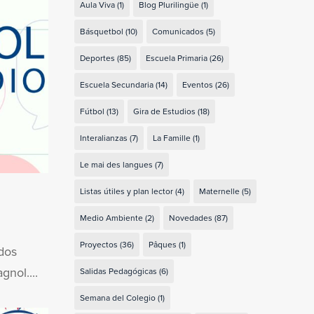
Aula Viva
(1)
Blog Plurilingüe
(1)
Básquetbol
(10)
Comunicados
(5)
Deportes
(85)
Escuela Primaria
(26)
Escuela Secundaria
(14)
Eventos
(26)
Fútbol
(13)
Gira de Estudios
(18)
Interalianzas
(7)
La Famille
(1)
Le mai des langues
(7)
Listas útiles y plan lector
(4)
Maternelle
(5)
Medio Ambiente
(2)
Novedades
(87)
Proyectos
(36)
Pâques
(1)
dos
nol....
Salidas Pedagógicas
(6)
Semana del Colegio
(1)