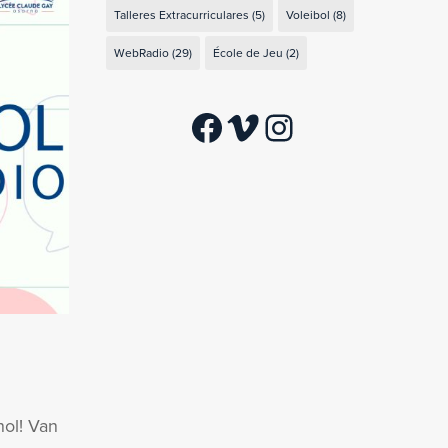
Talleres Extracurriculares
(5)
Voleibol
(8)
WebRadio
(29)
École de Jeu
(2)
Facebook
Vimeo
Instagram
nol! Van