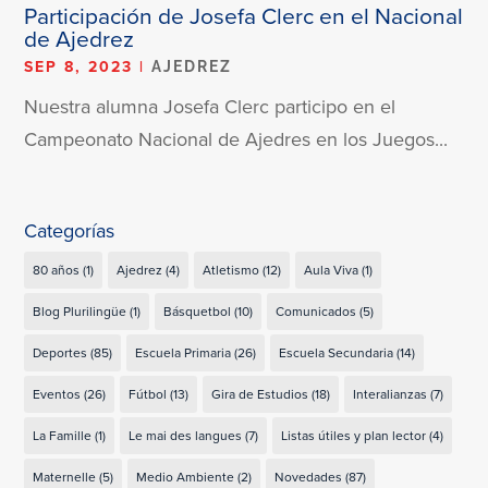
Participación de Josefa Clerc en el Nacional
de Ajedrez
SEP 8, 2023
|
AJEDREZ
Nuestra alumna Josefa Clerc participo en el
Campeonato Nacional de Ajedres en los Juegos...
Categorías
80 años
(1)
Ajedrez
(4)
Atletismo
(12)
Aula Viva
(1)
Blog Plurilingüe
(1)
Básquetbol
(10)
Comunicados
(5)
Deportes
(85)
Escuela Primaria
(26)
Escuela Secundaria
(14)
Eventos
(26)
Fútbol
(13)
Gira de Estudios
(18)
Interalianzas
(7)
La Famille
(1)
Le mai des langues
(7)
Listas útiles y plan lector
(4)
Maternelle
(5)
Medio Ambiente
(2)
Novedades
(87)