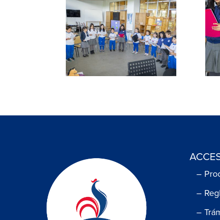
ACCES
– Pro
– Reg
– Trá