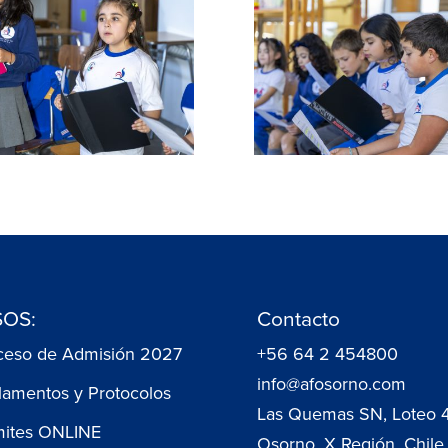
OS:
Contacto
ceso de Admisión 2027
+56 64 2 454800
info@afosorno.com
lamentos y Protocolos
Las Quemas SN, Loteo 
mites ONLINE
Osorno, X Región, Chile