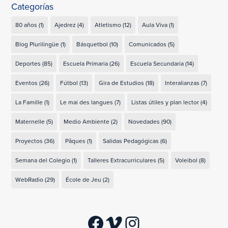
Categorías
80 años
(1)
Ajedrez
(4)
Atletismo
(12)
Aula Viva
(1)
Blog Plurilingüe
(1)
Básquetbol
(10)
Comunicados
(5)
Deportes
(85)
Escuela Primaria
(26)
Escuela Secundaria
(14)
Eventos
(26)
Fútbol
(13)
Gira de Estudios
(18)
Interalianzas
(7)
La Famille
(1)
Le mai des langues
(7)
Listas útiles y plan lector
(4)
Maternelle
(5)
Medio Ambiente
(2)
Novedades
(90)
Proyectos
(36)
Pâques
(1)
Salidas Pedagógicas
(6)
Semana del Colegio
(1)
Talleres Extracurriculares
(5)
Voleibol
(8)
WebRadio
(29)
École de Jeu
(2)
Facebook
Vimeo
Instagram