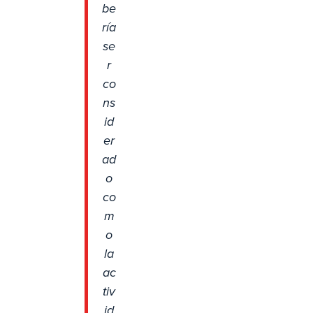
be
ría
se
r
co
ns
id
er
ad
o
co
m
o
la
ac
tiv
id