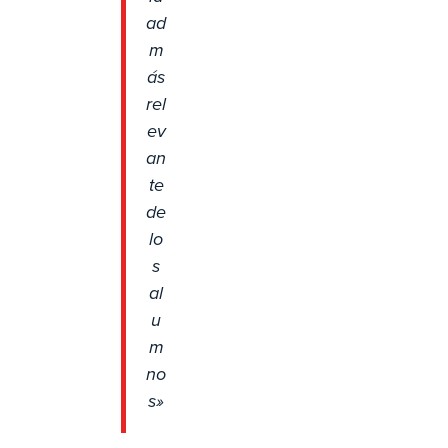
ad
m
ás
rel
ev
an
te
de
lo
s
al
u
m
no
s»