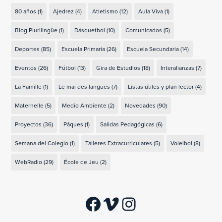
80 años
(1)
Ajedrez
(4)
Atletismo
(12)
Aula Viva
(1)
Blog Plurilingüe
(1)
Básquetbol
(10)
Comunicados
(5)
Deportes
(85)
Escuela Primaria
(26)
Escuela Secundaria
(14)
Eventos
(26)
Fútbol
(13)
Gira de Estudios
(18)
Interalianzas
(7)
La Famille
(1)
Le mai des langues
(7)
Listas útiles y plan lector
(4)
Maternelle
(5)
Medio Ambiente
(2)
Novedades
(90)
Proyectos
(36)
Pâques
(1)
Salidas Pedagógicas
(6)
Semana del Colegio
(1)
Talleres Extracurriculares
(5)
Voleibol
(8)
WebRadio
(29)
École de Jeu
(2)
Facebook
Vimeo
Instagram