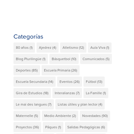
Categorías
80 años
(1)
Ajedrez
(4)
Atletismo
(12)
Aula Viva
(1)
Blog Plurilingüe
(1)
Básquetbol
(10)
Comunicados
(5)
Deportes
(85)
Escuela Primaria
(26)
Escuela Secundaria
(14)
Eventos
(26)
Fútbol
(13)
Gira de Estudios
(18)
Interalianzas
(7)
La Famille
(1)
Le mai des langues
(7)
Listas útiles y plan lector
(4)
Maternelle
(5)
Medio Ambiente
(2)
Novedades
(90)
Proyectos
(36)
Pâques
(1)
Salidas Pedagógicas
(6)