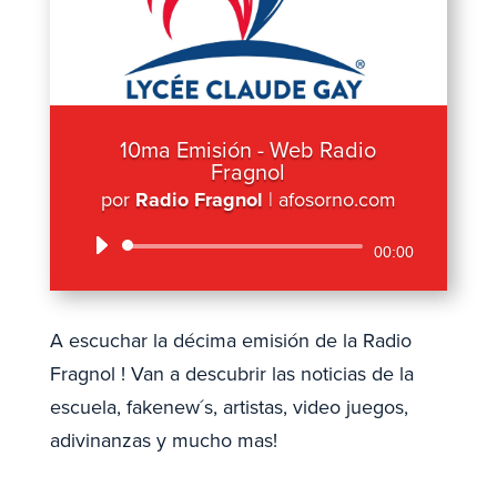
10ma Emisión - Web Radio
Fragnol
por
Radio Fragnol
|
afosorno.com
Reproductor
00:00
de
audio
A escuchar la décima emisión de la Radio
Fragnol ! Van a descubrir las noticias de la
escuela, fakenew´s, artistas, video juegos,
adivinanzas y mucho mas!