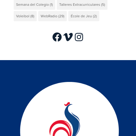
Semana del Colegio
(1)
Talleres Extracurriculares
(5)
Voleibol
(8)
WebRadio
(29)
École de Jeu
(2)
Facebook
Vimeo
Instagram