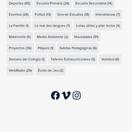
Deportes
(85)
Escuela Primaria
(26)
Escuela Secundaria
(14)
Eventos
(26)
Fútbol
(13)
Gira de Estudios
(18)
Interalianzas
(7)
La Famille
(1)
Le mai des langues
(7)
Listas útiles y plan lector
(4)
Maternelle
(5)
Medio Ambiente
(2)
Novedades
(91)
Proyectos
(36)
Pâques
(1)
Salidas Pedagógicas
(6)
Semana del Colegio
(1)
Talleres Extracurriculares
(5)
Voleibol
(8)
WebRadio
(29)
École de Jeu
(2)
Facebook
Vimeo
Instagram