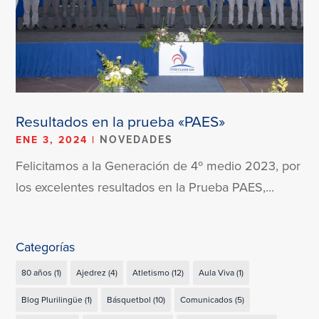
Resultados en la prueba «PAES»
ENE 3, 2024
|
NOVEDADES
Felicitamos a la Generación de 4º medio 2023, por
los excelentes resultados en la Prueba PAES,...
Categorías
80 años
(1)
Ajedrez
(4)
Atletismo
(12)
Aula Viva
(1)
Blog Plurilingüe
(1)
Básquetbol
(10)
Comunicados
(5)