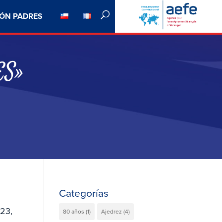
ÓN PADRES
ES»
Categorías
023,
80 años
(1)
Ajedrez
(4)