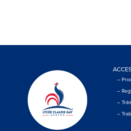
ACCES
– Pro
– Reg
– Trá
– Tra