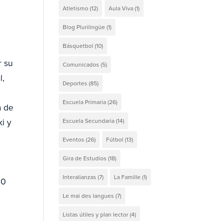
Atletismo
(12)
Aula Viva
(1)
Blog Plurilingüe
(1)
Básquetbol
(10)
r su
Comunicados
(5)
l,
Deportes
(85)
Escuela Primaria
(26)
a de
i y
Escuela Secundaria
(14)
Eventos
(26)
Fútbol
(13)
Gira de Estudios
(18)
Interalianzas
(7)
La Famille
(1)
00
Le mai des langues
(7)
Listas útiles y plan lector
(4)