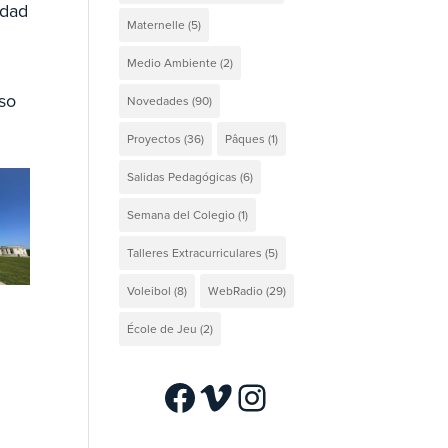
udad
Maternelle
(5)
Medio Ambiente
(2)
eso
Novedades
(90)
Proyectos
(36)
Pâques
(1)
Salidas Pedagógicas
(6)
Semana del Colegio
(1)
Talleres Extracurriculares
(5)
Voleibol
(8)
WebRadio
(29)
École de Jeu
(2)
Facebook
Vimeo
Instagram