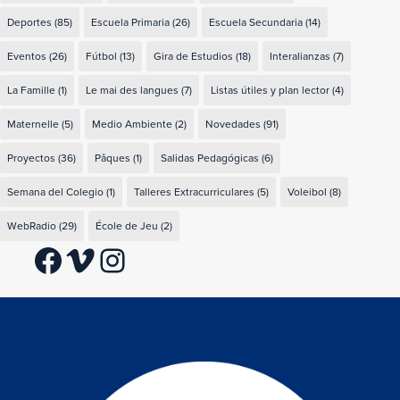
Deportes
(85)
Escuela Primaria
(26)
Escuela Secundaria
(14)
Eventos
(26)
Fútbol
(13)
Gira de Estudios
(18)
Interalianzas
(7)
La Famille
(1)
Le mai des langues
(7)
Listas útiles y plan lector
(4)
Maternelle
(5)
Medio Ambiente
(2)
Novedades
(91)
Proyectos
(36)
Pâques
(1)
Salidas Pedagógicas
(6)
Semana del Colegio
(1)
Talleres Extracurriculares
(5)
Voleibol
(8)
WebRadio
(29)
École de Jeu
(2)
Facebook
Vimeo
Instagram