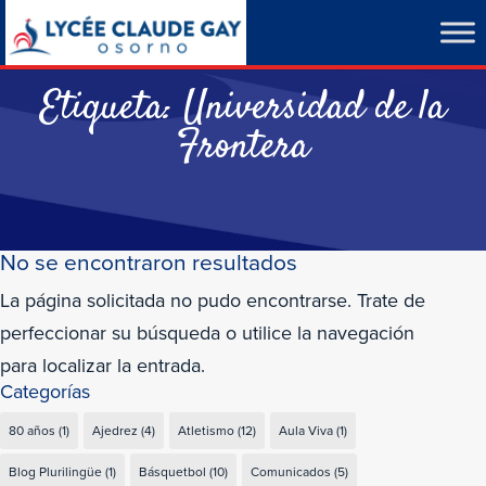
Etiqueta:
Universidad de la
Frontera
No se encontraron resultados
La página solicitada no pudo encontrarse. Trate de
perfeccionar su búsqueda o utilice la navegación
para localizar la entrada.
Categorías
80 años
(1)
Ajedrez
(4)
Atletismo
(12)
Aula Viva
(1)
Blog Plurilingüe
(1)
Básquetbol
(10)
Comunicados
(5)