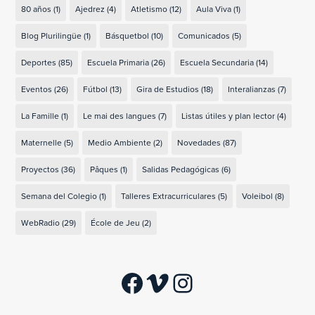
80 años
(1)
Ajedrez
(4)
Atletismo
(12)
Aula Viva
(1)
Blog Plurilingüe
(1)
Básquetbol
(10)
Comunicados
(5)
Deportes
(85)
Escuela Primaria
(26)
Escuela Secundaria
(14)
Eventos
(26)
Fútbol
(13)
Gira de Estudios
(18)
Interalianzas
(7)
La Famille
(1)
Le mai des langues
(7)
Listas útiles y plan lector
(4)
Maternelle
(5)
Medio Ambiente
(2)
Novedades
(87)
Proyectos
(36)
Pâques
(1)
Salidas Pedagógicas
(6)
Semana del Colegio
(1)
Talleres Extracurriculares
(5)
Voleibol
(8)
WebRadio
(29)
École de Jeu
(2)
Facebook
Vimeo
Instagram