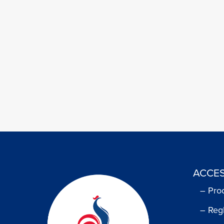
ACCES
– Pro
– Reg