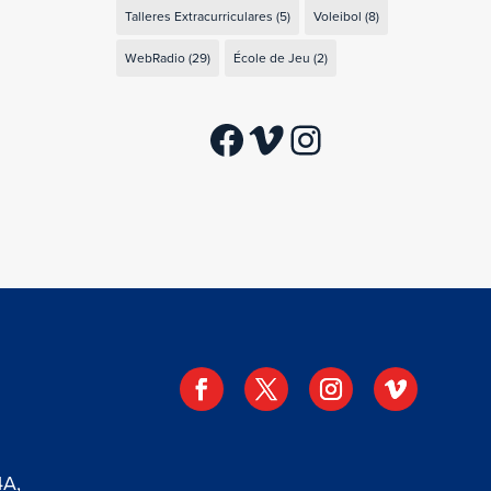
Talleres Extracurriculares
(5)
Voleibol
(8)
WebRadio
(29)
École de Jeu
(2)
Facebook
Vimeo
Instagram
4A,