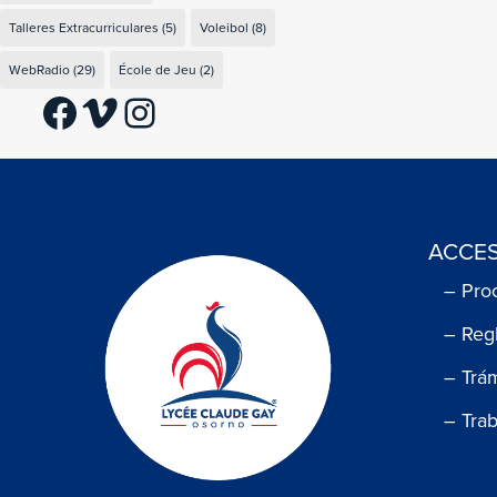
Talleres Extracurriculares
(5)
Voleibol
(8)
WebRadio
(29)
École de Jeu
(2)
Facebook
Vimeo
Instagram
ACCES
– Pro
– Reg
– Trá
– Tra