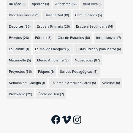
80 años
(1)
Ajedrez
(4)
Atletismo
(12)
Aula Viva
(1)
Blog Plurilingüe
(1)
Básquetbol
(10)
Comunicados
(5)
Deportes
(85)
Escuela Primaria
(26)
Escuela Secundaria
(14)
Eventos
(26)
Fútbol
(13)
Gira de Estudios
(18)
Interalianzas
(7)
La Famille
(1)
Le mai des langues
(7)
Listas útiles y plan lector
(4)
Maternelle
(5)
Medio Ambiente
(2)
Novedades
(87)
Proyectos
(36)
Pâques
(1)
Salidas Pedagógicas
(6)
Semana del Colegio
(1)
Talleres Extracurriculares
(5)
Voleibol
(8)
WebRadio
(29)
École de Jeu
(2)
Facebook
Vimeo
Instagram