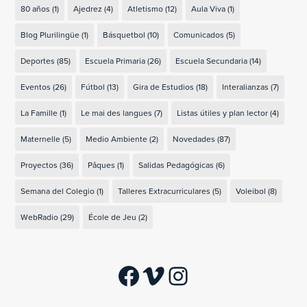
80 años
(1)
Ajedrez
(4)
Atletismo
(12)
Aula Viva
(1)
Blog Plurilingüe
(1)
Básquetbol
(10)
Comunicados
(5)
Deportes
(85)
Escuela Primaria
(26)
Escuela Secundaria
(14)
Eventos
(26)
Fútbol
(13)
Gira de Estudios
(18)
Interalianzas
(7)
La Famille
(1)
Le mai des langues
(7)
Listas útiles y plan lector
(4)
Maternelle
(5)
Medio Ambiente
(2)
Novedades
(87)
Proyectos
(36)
Pâques
(1)
Salidas Pedagógicas
(6)
Semana del Colegio
(1)
Talleres Extracurriculares
(5)
Voleibol
(8)
WebRadio
(29)
École de Jeu
(2)
Facebook
Vimeo
Instagram