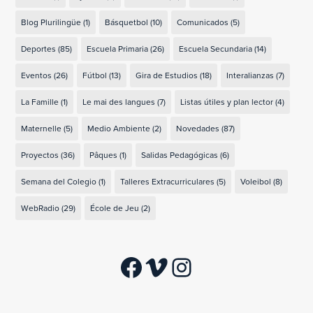
Blog Plurilingüe
(1)
Básquetbol
(10)
Comunicados
(5)
Deportes
(85)
Escuela Primaria
(26)
Escuela Secundaria
(14)
Eventos
(26)
Fútbol
(13)
Gira de Estudios
(18)
Interalianzas
(7)
La Famille
(1)
Le mai des langues
(7)
Listas útiles y plan lector
(4)
Maternelle
(5)
Medio Ambiente
(2)
Novedades
(87)
Proyectos
(36)
Pâques
(1)
Salidas Pedagógicas
(6)
Semana del Colegio
(1)
Talleres Extracurriculares
(5)
Voleibol
(8)
WebRadio
(29)
École de Jeu
(2)
Facebook
Vimeo
Instagram