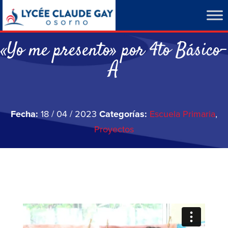
«Yo me presento» por 4to Básico-
A
Fecha:
18 / 04 / 2023
Categorías:
Escuela Primaria
,
Proyectos