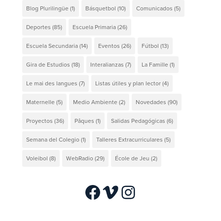
Blog Plurilingüe
(1)
Básquetbol
(10)
Comunicados
(5)
Deportes
(85)
Escuela Primaria
(26)
Escuela Secundaria
(14)
Eventos
(26)
Fútbol
(13)
Gira de Estudios
(18)
Interalianzas
(7)
La Famille
(1)
Le mai des langues
(7)
Listas útiles y plan lector
(4)
Maternelle
(5)
Medio Ambiente
(2)
Novedades
(90)
Proyectos
(36)
Pâques
(1)
Salidas Pedagógicas
(6)
Semana del Colegio
(1)
Talleres Extracurriculares
(5)
Voleibol
(8)
WebRadio
(29)
École de Jeu
(2)
Facebook
Vimeo
Instagram