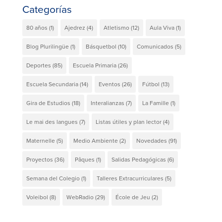
Categorías
80 años
(1)
Ajedrez
(4)
Atletismo
(12)
Aula Viva
(1)
Blog Plurilingüe
(1)
Básquetbol
(10)
Comunicados
(5)
Deportes
(85)
Escuela Primaria
(26)
Escuela Secundaria
(14)
Eventos
(26)
Fútbol
(13)
Gira de Estudios
(18)
Interalianzas
(7)
La Famille
(1)
Le mai des langues
(7)
Listas útiles y plan lector
(4)
Maternelle
(5)
Medio Ambiente
(2)
Novedades
(91)
Proyectos
(36)
Pâques
(1)
Salidas Pedagógicas
(6)
Semana del Colegio
(1)
Talleres Extracurriculares
(5)
Voleibol
(8)
WebRadio
(29)
École de Jeu
(2)