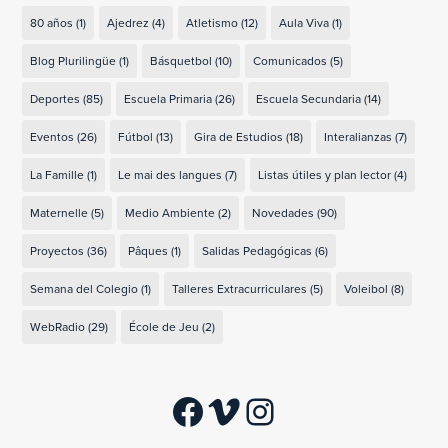
80 años
(1)
Ajedrez
(4)
Atletismo
(12)
Aula Viva
(1)
Blog Plurilingüe
(1)
Básquetbol
(10)
Comunicados
(5)
Deportes
(85)
Escuela Primaria
(26)
Escuela Secundaria
(14)
Eventos
(26)
Fútbol
(13)
Gira de Estudios
(18)
Interalianzas
(7)
La Famille
(1)
Le mai des langues
(7)
Listas útiles y plan lector
(4)
Maternelle
(5)
Medio Ambiente
(2)
Novedades
(90)
Proyectos
(36)
Pâques
(1)
Salidas Pedagógicas
(6)
Semana del Colegio
(1)
Talleres Extracurriculares
(5)
Voleibol
(8)
WebRadio
(29)
École de Jeu
(2)
Facebook
Vimeo
Instagram