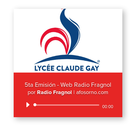
5ta Emisión - Web Radio Fragnol
por
Radio Fragnol
|
afosorno.com
Reproductor
00:00
de
audio