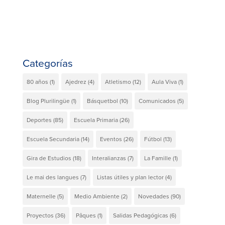
Categorías
80 años
(1)
Ajedrez
(4)
Atletismo
(12)
Aula Viva
(1)
Blog Plurilingüe
(1)
Básquetbol
(10)
Comunicados
(5)
Deportes
(85)
Escuela Primaria
(26)
Escuela Secundaria
(14)
Eventos
(26)
Fútbol
(13)
Gira de Estudios
(18)
Interalianzas
(7)
La Famille
(1)
Le mai des langues
(7)
Listas útiles y plan lector
(4)
Maternelle
(5)
Medio Ambiente
(2)
Novedades
(90)
Proyectos
(36)
Pâques
(1)
Salidas Pedagógicas
(6)