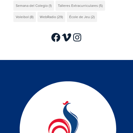
Semana del Colegio
(1)
Talleres Extracurriculares
(5)
Voleibol
(8)
WebRadio
(29)
École de Jeu
(2)
Facebook
Vimeo
Instagram