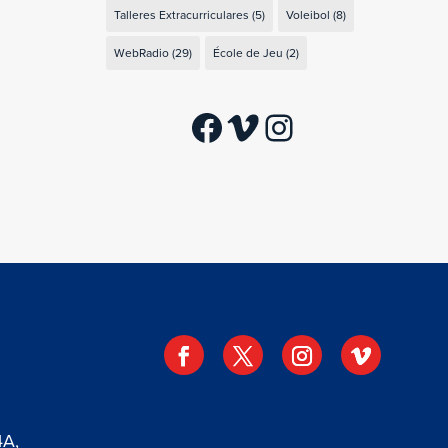
Talleres Extracurriculares
(5)
Voleibol
(8)
WebRadio
(29)
École de Jeu
(2)
Facebook
Vimeo
Instagram
4A,