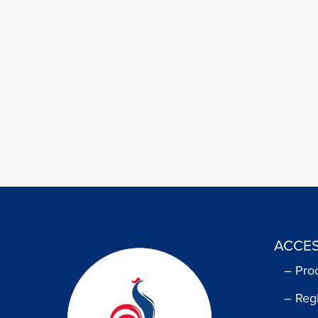
ACCES
– Pro
– Reg