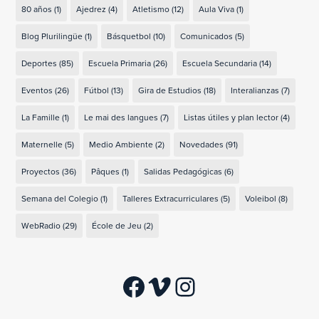
80 años
(1)
Ajedrez
(4)
Atletismo
(12)
Aula Viva
(1)
Blog Plurilingüe
(1)
Básquetbol
(10)
Comunicados
(5)
Deportes
(85)
Escuela Primaria
(26)
Escuela Secundaria
(14)
Eventos
(26)
Fútbol
(13)
Gira de Estudios
(18)
Interalianzas
(7)
La Famille
(1)
Le mai des langues
(7)
Listas útiles y plan lector
(4)
Maternelle
(5)
Medio Ambiente
(2)
Novedades
(91)
Proyectos
(36)
Pâques
(1)
Salidas Pedagógicas
(6)
Semana del Colegio
(1)
Talleres Extracurriculares
(5)
Voleibol
(8)
WebRadio
(29)
École de Jeu
(2)
Facebook
Vimeo
Instagram