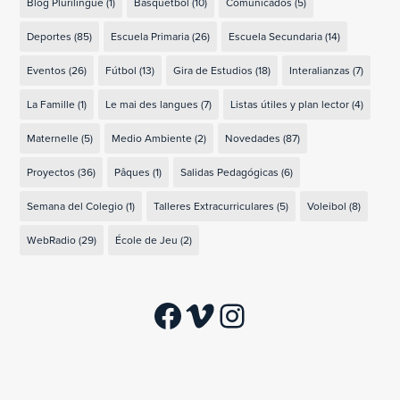
Blog Plurilingüe
(1)
Básquetbol
(10)
Comunicados
(5)
Deportes
(85)
Escuela Primaria
(26)
Escuela Secundaria
(14)
Eventos
(26)
Fútbol
(13)
Gira de Estudios
(18)
Interalianzas
(7)
La Famille
(1)
Le mai des langues
(7)
Listas útiles y plan lector
(4)
Maternelle
(5)
Medio Ambiente
(2)
Novedades
(87)
Proyectos
(36)
Pâques
(1)
Salidas Pedagógicas
(6)
Semana del Colegio
(1)
Talleres Extracurriculares
(5)
Voleibol
(8)
WebRadio
(29)
École de Jeu
(2)
Facebook
Vimeo
Instagram