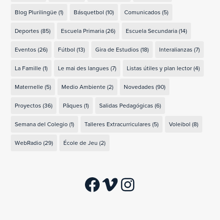
Blog Plurilingüe
(1)
Básquetbol
(10)
Comunicados
(5)
Deportes
(85)
Escuela Primaria
(26)
Escuela Secundaria
(14)
Eventos
(26)
Fútbol
(13)
Gira de Estudios
(18)
Interalianzas
(7)
La Famille
(1)
Le mai des langues
(7)
Listas útiles y plan lector
(4)
Maternelle
(5)
Medio Ambiente
(2)
Novedades
(90)
Proyectos
(36)
Pâques
(1)
Salidas Pedagógicas
(6)
Semana del Colegio
(1)
Talleres Extracurriculares
(5)
Voleibol
(8)
WebRadio
(29)
École de Jeu
(2)
Facebook
Vimeo
Instagram