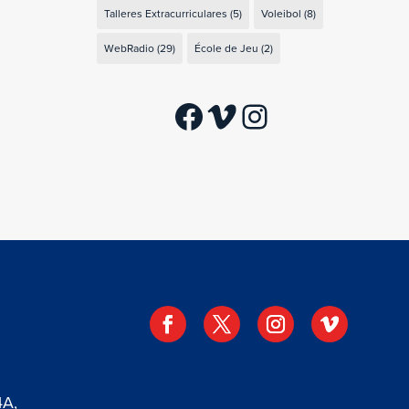
Talleres Extracurriculares
(5)
Voleibol
(8)
WebRadio
(29)
École de Jeu
(2)
Facebook
Vimeo
Instagram
4A,