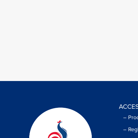
ACCES
– Pro
– Reg