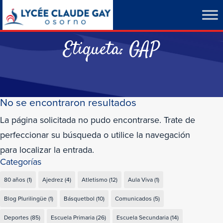
Etiqueta:
GAP
No se encontraron resultados
La página solicitada no pudo encontrarse. Trate de
perfeccionar su búsqueda o utilice la navegación
para localizar la entrada.
Categorías
80 años
(1)
Ajedrez
(4)
Atletismo
(12)
Aula Viva
(1)
Blog Plurilingüe
(1)
Básquetbol
(10)
Comunicados
(5)
Deportes
(85)
Escuela Primaria
(26)
Escuela Secundaria
(14)