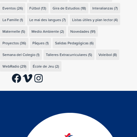
Eventos
(26)
Fútbol
(13)
Gira de Estudios
(18)
Interalianzas
(7)
La Famille
(1)
Le mai des langues
(7)
Listas útiles y plan lector
(4)
Maternelle
(5)
Medio Ambiente
(2)
Novedades
(91)
Proyectos
(36)
Pâques
(1)
Salidas Pedagógicas
(6)
Semana del Colegio
(1)
Talleres Extracurriculares
(5)
Voleibol
(8)
WebRadio
(29)
École de Jeu
(2)
Facebook
Vimeo
Instagram