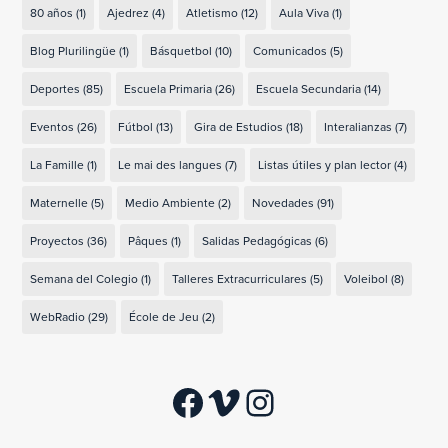
80 años
(1)
Ajedrez
(4)
Atletismo
(12)
Aula Viva
(1)
Blog Plurilingüe
(1)
Básquetbol
(10)
Comunicados
(5)
Deportes
(85)
Escuela Primaria
(26)
Escuela Secundaria
(14)
Eventos
(26)
Fútbol
(13)
Gira de Estudios
(18)
Interalianzas
(7)
La Famille
(1)
Le mai des langues
(7)
Listas útiles y plan lector
(4)
Maternelle
(5)
Medio Ambiente
(2)
Novedades
(91)
Proyectos
(36)
Pâques
(1)
Salidas Pedagógicas
(6)
Semana del Colegio
(1)
Talleres Extracurriculares
(5)
Voleibol
(8)
WebRadio
(29)
École de Jeu
(2)
Facebook
Vimeo
Instagram