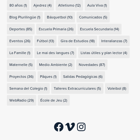
80 años
(1)
Ajedrez
(4)
Atletismo
(12)
Aula Viva
(1)
Blog Plurilingüe
(1)
Básquetbol
(10)
Comunicados
(5)
Deportes
(85)
Escuela Primaria
(26)
Escuela Secundaria
(14)
Eventos
(26)
Fútbol
(13)
Gira de Estudios
(18)
Interalianzas
(7)
La Famille
(1)
Le mai des langues
(7)
Listas útiles y plan lector
(4)
Maternelle
(5)
Medio Ambiente
(2)
Novedades
(87)
Proyectos
(36)
Pâques
(1)
Salidas Pedagógicas
(6)
Semana del Colegio
(1)
Talleres Extracurriculares
(5)
Voleibol
(8)
WebRadio
(29)
École de Jeu
(2)
Facebook
Vimeo
Instagram