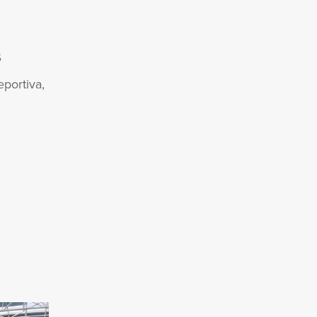
S
eportiva,