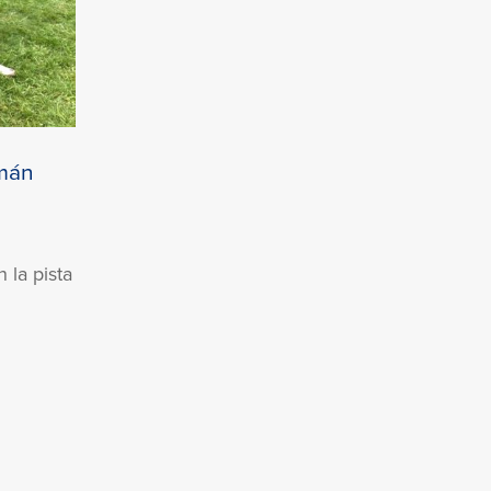
emán
 la pista