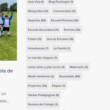
Aula Viva
(1)
Blog Plurilingüe
(1)
Básquetbol
(10)
Comunicados
(5)
Deportes
(85)
Escuela Primaria
(26)
Escuela Secundaria
(14)
Eventos
(26)
Fútbol
(13)
Gira de Estudios
(18)
Interalianzas
(7)
La Famille
(1)
Le mai des langues
(7)
Listas útiles y plan lector
(4)
Maternelle
(5)
ela de
Medio Ambiente
(2)
Novedades
(89)
Proyectos
(36)
Pâques
(1)
n un
Salidas Pedagógicas
(6)
ado...
Semana del Colegio
(1)