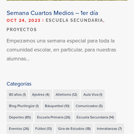
Semana Cuartos Medios – 1er día
OCT 24, 2023
|
,
ESCUELA SECUNDARIA
PROYECTOS
Empezamos una semana especial para toda la
comunidad escolar, en particular, para nuestras
alumnas...
Categorías
80 años
(1)
Ajedrez
(4)
Atletismo
(12)
Aula Viva
(1)
Blog Plurilingüe
(1)
Básquetbol
(10)
Comunicados
(5)
Deportes
(85)
Escuela Primaria
(26)
Escuela Secundaria
(14)
Eventos
(26)
Fútbol
(13)
Gira de Estudios
(18)
Interalianzas
(7)