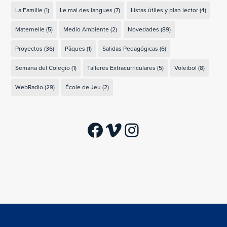
La Famille
(1)
Le mai des langues
(7)
Listas útiles y plan lector
(4)
Maternelle
(5)
Medio Ambiente
(2)
Novedades
(89)
Proyectos
(36)
Pâques
(1)
Salidas Pedagógicas
(6)
Semana del Colegio
(1)
Talleres Extracurriculares
(5)
Voleibol
(8)
WebRadio
(29)
École de Jeu
(2)
Facebook
Vimeo
Instagram