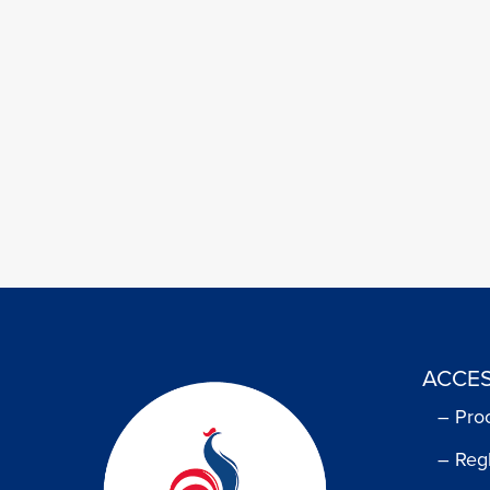
ACCES
– Pro
– Reg