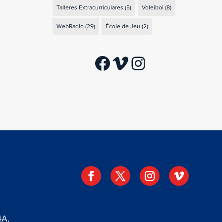
Talleres Extracurriculares
(5)
Voleibol
(8)
WebRadio
(29)
École de Jeu
(2)
Facebook
Vimeo
Instagram
4A,