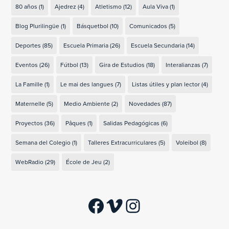
80 años
(1)
Ajedrez
(4)
Atletismo
(12)
Aula Viva
(1)
Blog Plurilingüe
(1)
Básquetbol
(10)
Comunicados
(5)
Deportes
(85)
Escuela Primaria
(26)
Escuela Secundaria
(14)
Eventos
(26)
Fútbol
(13)
Gira de Estudios
(18)
Interalianzas
(7)
La Famille
(1)
Le mai des langues
(7)
Listas útiles y plan lector
(4)
Maternelle
(5)
Medio Ambiente
(2)
Novedades
(87)
Proyectos
(36)
Pâques
(1)
Salidas Pedagógicas
(6)
Semana del Colegio
(1)
Talleres Extracurriculares
(5)
Voleibol
(8)
WebRadio
(29)
École de Jeu
(2)
Facebook
Vimeo
Instagram