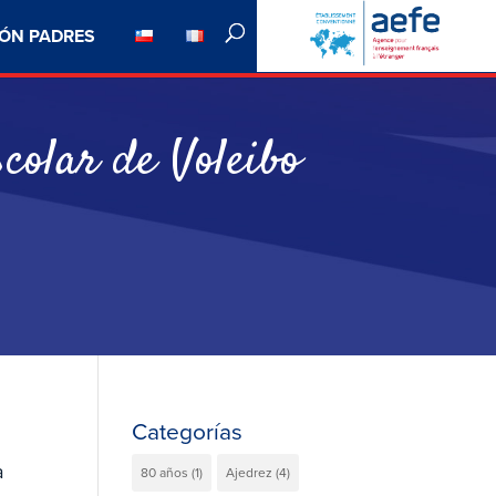
ÓN PADRES
colar de Voleibo
Categorías
a
80 años
(1)
Ajedrez
(4)