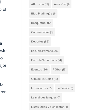
l
Atletismo
(12)
Aula Viva
(1)
o el
Blog Plurilingüe
(1)
Básquetbol
(10)
Comunicados
(5)
Deportes
(85)
ma
este
Escuela Primaria
(26)
do
Escuela Secundaria
(14)
ejor
Eventos
(26)
Fútbol
(13)
Gira de Estudios
(18)
ta
Interalianzas
(7)
La Famille
(1)
gran
Le mai des langues
(7)
Listas útiles y plan lector
(4)