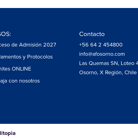
OS:
Contacto
ceso de Admisión 2027
+56 64 2 454800
info@afosorno.com
lamentos y Protocolos
Las Quemas SN, Loteo 
mites ONLINE
Osorno, X Región, Chile
baja con nosotros
litopia