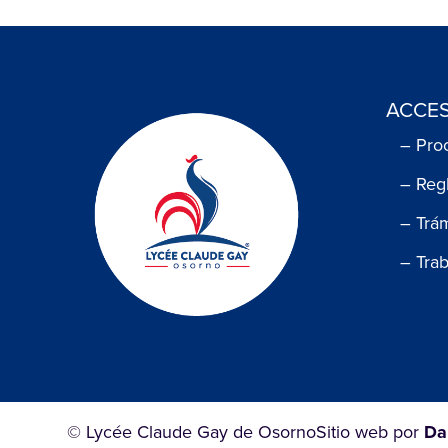
ACCES
– Pro
– Reg
– Trá
– Tra
© Lycée Claude Gay de Osorno
Sitio web por
Da