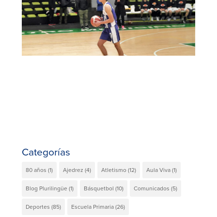
Categorías
80 años
(1)
Ajedrez
(4)
Atletismo
(12)
Aula Viva
(1)
Blog Plurilingüe
(1)
Básquetbol
(10)
Comunicados
(5)
Deportes
(85)
Escuela Primaria
(26)