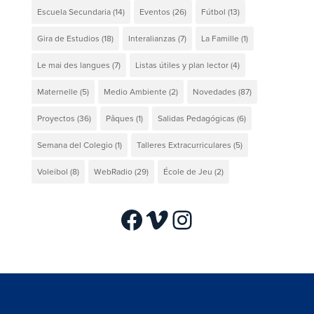
Escuela Secundaria
(14)
Eventos
(26)
Fútbol
(13)
Gira de Estudios
(18)
Interalianzas
(7)
La Famille
(1)
Le mai des langues
(7)
Listas útiles y plan lector
(4)
Maternelle
(5)
Medio Ambiente
(2)
Novedades
(87)
Proyectos
(36)
Pâques
(1)
Salidas Pedagógicas
(6)
Semana del Colegio
(1)
Talleres Extracurriculares
(5)
Voleibol
(8)
WebRadio
(29)
École de Jeu
(2)
Facebook
Vimeo
Instagram