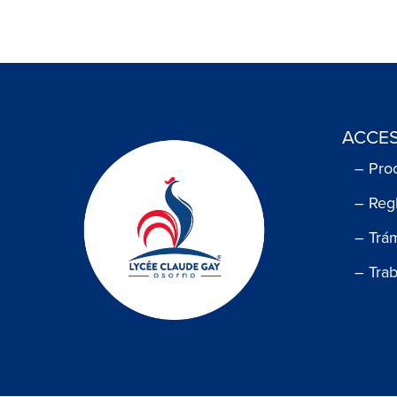
ACCES
– Pro
– Reg
– Trá
– Tra