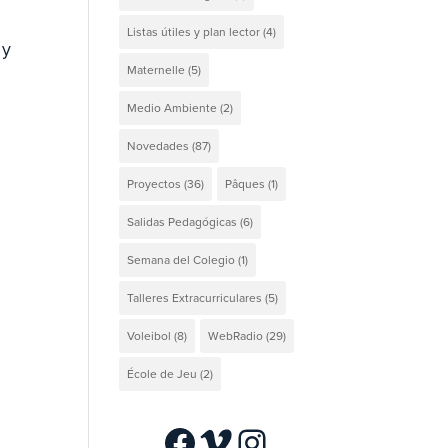
Listas útiles y plan lector
(4)
 y
Maternelle
(5)
Medio Ambiente
(2)
Novedades
(87)
Proyectos
(36)
Pâques
(1)
Salidas Pedagógicas
(6)
Semana del Colegio
(1)
Talleres Extracurriculares
(5)
Voleibol
(8)
WebRadio
(29)
École de Jeu
(2)
Facebook
Vimeo
Instagram