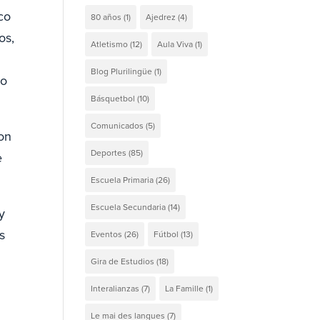
co
80 años
(1)
Ajedrez
(4)
os,
Atletismo
(12)
Aula Viva
(1)
Blog Plurilingüe
(1)
io
Básquetbol
(10)
Comunicados
(5)
on
Deportes
(85)
e
Escuela Primaria
(26)
Escuela Secundaria
(14)
y
s
Eventos
(26)
Fútbol
(13)
Gira de Estudios
(18)
Interalianzas
(7)
La Famille
(1)
Le mai des langues
(7)