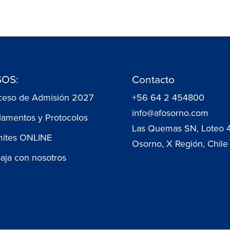
OS:
Contacto
ceso de Admisión 2027
+56 64 2 454800
info@afosorno.com
lamentos y Protocolos
Las Quemas SN, Loteo 
mites ONLINE
Osorno, X Región, Chile
baja con nosotros