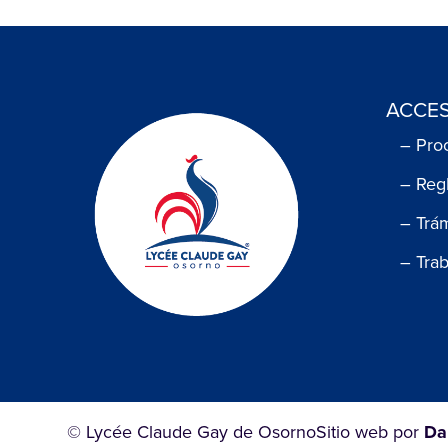
ACCES
– Pro
– Reg
– Trá
– Tra
© Lycée Claude Gay de Osorno
Sitio web por
Da