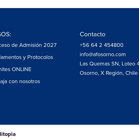
OS:
Contacto
ceso de Admisión 2027
+56 64 2 454800
info@afosorno.com
lamentos y Protocolos
Las Quemas SN, Loteo 
mites ONLINE
Osorno, X Región, Chile
baja con nosotros
litopia