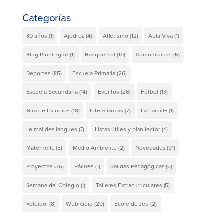
Categorías
80 años
(1)
Ajedrez
(4)
Atletismo
(12)
Aula Viva
(1)
Blog Plurilingüe
(1)
Básquetbol
(10)
Comunicados
(5)
Deportes
(85)
Escuela Primaria
(26)
Escuela Secundaria
(14)
Eventos
(26)
Fútbol
(13)
Gira de Estudios
(18)
Interalianzas
(7)
La Famille
(1)
Le mai des langues
(7)
Listas útiles y plan lector
(4)
Maternelle
(5)
Medio Ambiente
(2)
Novedades
(91)
Proyectos
(36)
Pâques
(1)
Salidas Pedagógicas
(6)
Semana del Colegio
(1)
Talleres Extracurriculares
(5)
Voleibol
(8)
WebRadio
(29)
École de Jeu
(2)