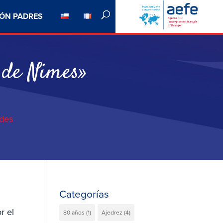
ÓN PADRES
 de Nimes»
des
Categorías
r el
80 años
(1)
Ajedrez
(4)