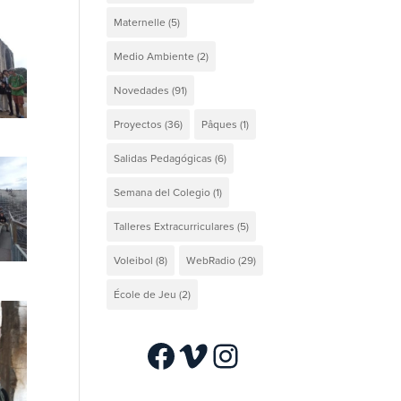
Maternelle
(5)
Medio Ambiente
(2)
Novedades
(91)
Proyectos
(36)
Pâques
(1)
Salidas Pedagógicas
(6)
Semana del Colegio
(1)
Talleres Extracurriculares
(5)
Voleibol
(8)
WebRadio
(29)
École de Jeu
(2)
Facebook
Vimeo
Instagram