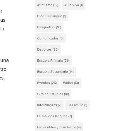
Atletismo
(12)
Aula Viva
(1)
ar
Blog Plurilingüe
(1)
las
Básquetbol
(10)
la
Comunicados
(5)
Deportes
(85)
 una
Escuela Primaria
(26)
tro
Escuela Secundaria
(14)
es,
Eventos
(26)
Fútbol
(13)
Gira de Estudios
(18)
Interalianzas
(7)
La Famille
(1)
l
Le mai des langues
(7)
Listas útiles y plan lector
(4)