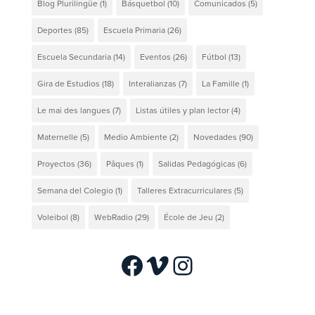
Blog Plurilingüe
(1)
Básquetbol
(10)
Comunicados
(5)
Deportes
(85)
Escuela Primaria
(26)
Escuela Secundaria
(14)
Eventos
(26)
Fútbol
(13)
Gira de Estudios
(18)
Interalianzas
(7)
La Famille
(1)
Le mai des langues
(7)
Listas útiles y plan lector
(4)
Maternelle
(5)
Medio Ambiente
(2)
Novedades
(90)
Proyectos
(36)
Pâques
(1)
Salidas Pedagógicas
(6)
Semana del Colegio
(1)
Talleres Extracurriculares
(5)
Voleibol
(8)
WebRadio
(29)
École de Jeu
(2)
Facebook
Vimeo
Instagram