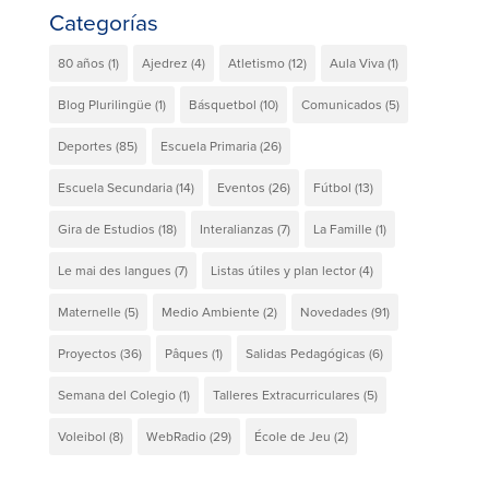
Categorías
80 años
(1)
Ajedrez
(4)
Atletismo
(12)
Aula Viva
(1)
Blog Plurilingüe
(1)
Básquetbol
(10)
Comunicados
(5)
Deportes
(85)
Escuela Primaria
(26)
Escuela Secundaria
(14)
Eventos
(26)
Fútbol
(13)
Gira de Estudios
(18)
Interalianzas
(7)
La Famille
(1)
Le mai des langues
(7)
Listas útiles y plan lector
(4)
Maternelle
(5)
Medio Ambiente
(2)
Novedades
(91)
Proyectos
(36)
Pâques
(1)
Salidas Pedagógicas
(6)
Semana del Colegio
(1)
Talleres Extracurriculares
(5)
Voleibol
(8)
WebRadio
(29)
École de Jeu
(2)