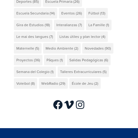
Deportes
(85)
Escuela Primaria
(26)
Escuela Secundaria
(14)
Eventos
(26)
Fútbol
(13)
Gira de Estudios
(18)
Interalianzas
(7)
La Famille
(1)
Le mai des langues
(7)
Listas útiles y plan lector
(4)
Maternelle
(5)
Medio Ambiente
(2)
Novedades
(90)
Proyectos
(36)
Pâques
(1)
Salidas Pedagógicas
(6)
Semana del Colegio
(1)
Talleres Extracurriculares
(5)
Voleibol
(8)
WebRadio
(29)
École de Jeu
(2)
Facebook
Vimeo
Instagram