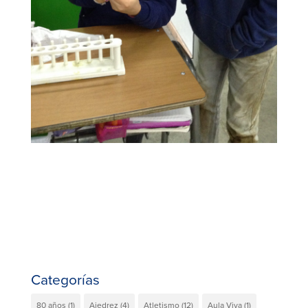
Categorías
80 años
(1)
Ajedrez
(4)
Atletismo
(12)
Aula Viva
(1)