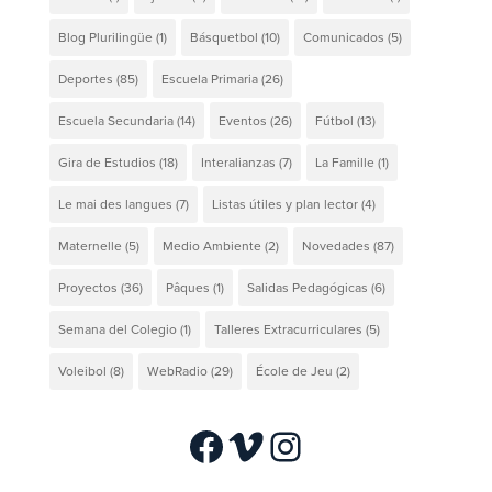
Blog Plurilingüe
(1)
Básquetbol
(10)
Comunicados
(5)
Deportes
(85)
Escuela Primaria
(26)
Escuela Secundaria
(14)
Eventos
(26)
Fútbol
(13)
Gira de Estudios
(18)
Interalianzas
(7)
La Famille
(1)
Le mai des langues
(7)
Listas útiles y plan lector
(4)
Maternelle
(5)
Medio Ambiente
(2)
Novedades
(87)
Proyectos
(36)
Pâques
(1)
Salidas Pedagógicas
(6)
Semana del Colegio
(1)
Talleres Extracurriculares
(5)
Voleibol
(8)
WebRadio
(29)
École de Jeu
(2)
Facebook
Vimeo
Instagram