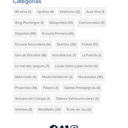
Categorías
80 años
(1)
Ajedrez
(4)
Atletismo
(12)
Aula Viva
(1)
Blog Plurilingüe
(1)
Básquetbol
(10)
Comunicados
(5)
Deportes
(85)
Escuela Primaria
(26)
Escuela Secundaria
(14)
Eventos
(26)
Fútbol
(13)
Gira de Estudios
(18)
Interalianzas
(7)
La Famille
(1)
Le mai des langues
(7)
Listas útiles y plan lector
(4)
Maternelle
(5)
Medio Ambiente
(2)
Novedades
(90)
Proyectos
(36)
Pâques
(1)
Salidas Pedagógicas
(6)
Semana del Colegio
(1)
Talleres Extracurriculares
(5)
Voleibol
(8)
WebRadio
(29)
École de Jeu
(2)