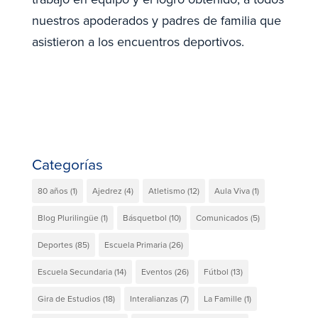
nuestros apoderados y padres de familia que
asistieron a los encuentros deportivos.
Categorías
80 años
(1)
Ajedrez
(4)
Atletismo
(12)
Aula Viva
(1)
Blog Plurilingüe
(1)
Básquetbol
(10)
Comunicados
(5)
Deportes
(85)
Escuela Primaria
(26)
Escuela Secundaria
(14)
Eventos
(26)
Fútbol
(13)
Gira de Estudios
(18)
Interalianzas
(7)
La Famille
(1)