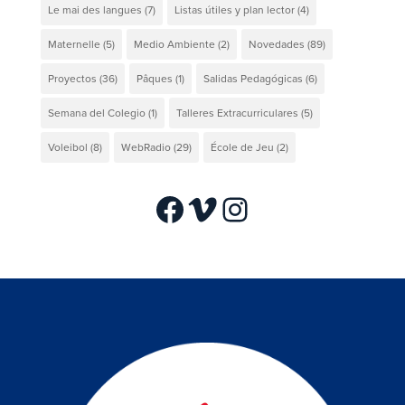
Le mai des langues
(7)
Listas útiles y plan lector
(4)
Maternelle
(5)
Medio Ambiente
(2)
Novedades
(89)
Proyectos
(36)
Pâques
(1)
Salidas Pedagógicas
(6)
Semana del Colegio
(1)
Talleres Extracurriculares
(5)
Voleibol
(8)
WebRadio
(29)
École de Jeu
(2)
Facebook
Vimeo
Instagram