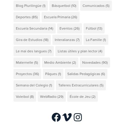
Blog Plurilingüe
(1)
Básquetbol
(10)
Comunicados
(5)
Deportes
(85)
Escuela Primaria
(26)
Escuela Secundaria
(14)
Eventos
(26)
Fútbol
(13)
Gira de Estudios
(18)
Interalianzas
(7)
La Famille
(1)
Le mai des langues
(7)
Listas útiles y plan lector
(4)
Maternelle
(5)
Medio Ambiente
(2)
Novedades
(90)
Proyectos
(36)
Pâques
(1)
Salidas Pedagógicas
(6)
Semana del Colegio
(1)
Talleres Extracurriculares
(5)
Voleibol
(8)
WebRadio
(29)
École de Jeu
(2)
Facebook
Vimeo
Instagram