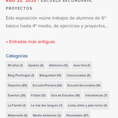
AGO 23, 2023
|
,
ESCUELA SECUNDARIA
PROYECTOS
Esta exposición reúne trabajos de alumnos de 6º
básico hasta 4º medio, de ejercicios y proyectos...
« Entradas más antiguas
Categorías
80 años
(1)
Ajedrez
(4)
Atletismo
(12)
Aula Viva
(1)
Blog Plurilingüe
(1)
Básquetbol
(10)
Comunicados
(5)
Deportes
(85)
Escuela Primaria
(26)
Escuela Secundaria
(14)
Eventos
(26)
Fútbol
(13)
Gira de Estudios
(18)
Interalianzas
(7)
La Famille
(1)
Le mai des langues
(7)
Listas útiles y plan lector
(4)
Maternelle
(5)
Medio Ambiente
(2)
Novedades
(87)