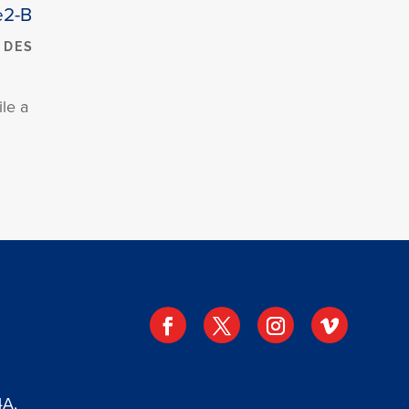
e2-B
 DES
le a
4A,