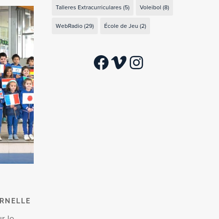
Talleres Extracurriculares
(5)
Voleibol
(8)
WebRadio
(29)
École de Jeu
(2)
Facebook
Vimeo
Instagram
RNELLE
r le