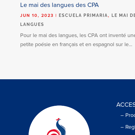
Le mai des langues des CPA
JUN 10, 2023
|
,
ESCUELA PRIMARIA
LE MAI D
LANGUES
Pour le mai des langues, les CPA ont inventé un
petite poésie en français et en espagnol sur le...
ACCES
– Pro
– Reg