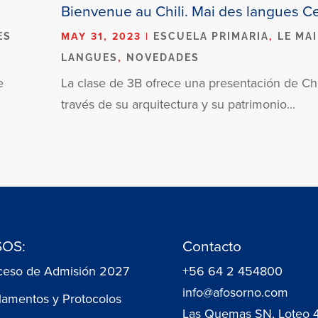
Bienvenue au Chili. Mai des langues C
MAY 31, 2023
|
,
ES
ESCUELA PRIMARIA
LE MAI
,
LANGUES
NOVEDADES
e
La clase de 3B ofrece una presentación de Chi
través de su arquitectura y su patrimonio...
OS:
Contacto
ceso de Admisión 2027
+56 64 2 454800
info@afosorno.com
lamentos y Protocolos
Las Quemas SN, Loteo 