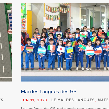
Mai des Langues des GS
JUN 11, 2023
|
,
ES
LE MAI DES LANGUES
MATE
Les enfants de GS ont appris une chanson pou