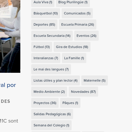
Aula Viva
(1)
Blog Plurilingüe
(1)
Básquetbol
(10)
Comunicados
(5)
Deportes
(85)
Escuela Primaria
(26)
Escuela Secundaria
(14)
Eventos
(26)
Fútbol
(13)
Gira de Estudios
(18)
Interalianzas
(7)
La Famille
(1)
Le mai des langues
(7)
Listas útiles y plan lector
(4)
Maternelle
(5)
al por
Medio Ambiente
(2)
Novedades
(87)
 DES
Proyectos
(36)
Pâques
(1)
Salidas Pedagógicas
(6)
M1C sont
Semana del Colegio
(1)