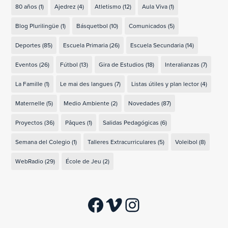
80 años
(1)
Ajedrez
(4)
Atletismo
(12)
Aula Viva
(1)
Blog Plurilingüe
(1)
Básquetbol
(10)
Comunicados
(5)
Deportes
(85)
Escuela Primaria
(26)
Escuela Secundaria
(14)
Eventos
(26)
Fútbol
(13)
Gira de Estudios
(18)
Interalianzas
(7)
La Famille
(1)
Le mai des langues
(7)
Listas útiles y plan lector
(4)
Maternelle
(5)
Medio Ambiente
(2)
Novedades
(87)
Proyectos
(36)
Pâques
(1)
Salidas Pedagógicas
(6)
Semana del Colegio
(1)
Talleres Extracurriculares
(5)
Voleibol
(8)
WebRadio
(29)
École de Jeu
(2)
Facebook
Vimeo
Instagram