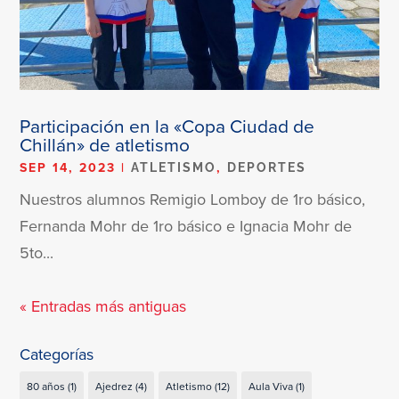
Participación en la «Copa Ciudad de
Chillán» de atletismo
SEP 14, 2023
|
,
ATLETISMO
DEPORTES
Nuestros alumnos Remigio Lomboy de 1ro básico,
Fernanda Mohr de 1ro básico e Ignacia Mohr de
5to...
« Entradas más antiguas
Categorías
80 años
(1)
Ajedrez
(4)
Atletismo
(12)
Aula Viva
(1)