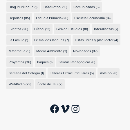
Blog Plurilingüe
(1)
Básquetbol
(10)
Comunicados
(5)
Deportes
(85)
Escuela Primaria
(26)
Escuela Secundaria
(14)
Eventos
(26)
Fútbol
(13)
Gira de Estudios
(18)
Interalianzas
(7)
La Famille
(1)
Le mai des langues
(7)
Listas útiles y plan lector
(4)
Maternelle
(5)
Medio Ambiente
(2)
Novedades
(87)
Proyectos
(36)
Pâques
(1)
Salidas Pedagógicas
(6)
Semana del Colegio
(1)
Talleres Extracurriculares
(5)
Voleibol
(8)
WebRadio
(29)
École de Jeu
(2)
Facebook
Vimeo
Instagram