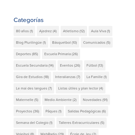
Categorías
80 años
(1)
Ajedrez
(4)
Atletismo
(12)
Aula Viva
(1)
Blog Plurilingüe
(1)
Básquetbol
(10)
Comunicados
(5)
Deportes
(85)
Escuela Primaria
(26)
Escuela Secundaria
(14)
Eventos
(26)
Fútbol
(13)
Gira de Estudios
(18)
Interalianzas
(7)
La Famille
(1)
Le mai des langues
(7)
Listas útiles y plan lector
(4)
Maternelle
(5)
Medio Ambiente
(2)
Novedades
(91)
Proyectos
(36)
Pâques
(1)
Salidas Pedagógicas
(6)
Semana del Colegio
(1)
Talleres Extracurriculares
(5)
Voleibol
(8)
WebRadio
(29)
École de Jeu
(2)